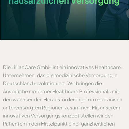
hausärztlichen Versorgung
Die LillianCare GmbH ist ein innovatives Healthcare-
Unternehmen, das die medizinische Versorgung in
Deutschland revolutioniert. Wir bringen die
Ansprüche moderner Healthcare Professionals mit
den wachsenden Herausforderungen in medizinisch
unterversorgten Regionen zusammen. Mit unserem
innovativen Versorgungskonzept stellen wir den
Patienten in den Mittelpunkt einer ganzheitlichen