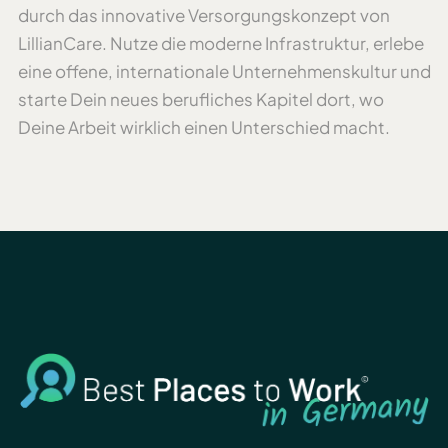
durch das innovative Versorgungskonzept von
LillianCare. Nutze die moderne Infrastruktur, erlebe
eine offene, internationale Unternehmenskultur und
starte Dein neues berufliches Kapitel dort, wo
Deine Arbeit wirklich einen Unterschied macht.